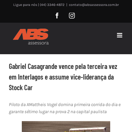
Skip
Ligue para nós | (44) 3346-4872
|
contato@absassessora.com.br
to
Facebook
Instagram
content
Gabriel Casagrande vence pela terceira vez
em Interlagos e assume vice-liderança da
Stock Car
Piloto da AMattheis Vogel domina primeira corrida do dia e
garante sétimo lugar na prova 2 na capital paulista