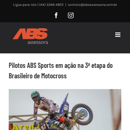
Skip
Ligue para nós | (44) 3346-4872
|
contato@absassessora.com.br
to
Facebook
Instagram
content
Pilotos ABS Sports em ação na 3ª etapa do
Brasileiro de Motocross