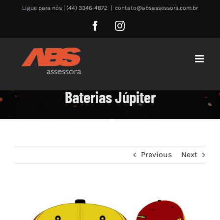
Skip
Ligue para nós | (44) 3346-4872
|
contato@absassessora.com.br
to
Facebook
Instagram
content
Baterias Júpiter
Previous
Next
View
Larger