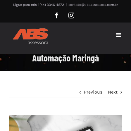
Skip
Ligue para nós | (44) 3346-4872
|
contato@absassessora.com.br
to
Facebook
Instagram
content
Automação Maringá
Previous
Next
View
Larger