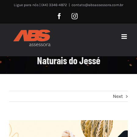
Skip
Ligue para nós | (44) 3346-4872
|
contato@absassessora.com.br
to
Facebook
Instagram
content
Naturais do Jessé
Next
View
Larger