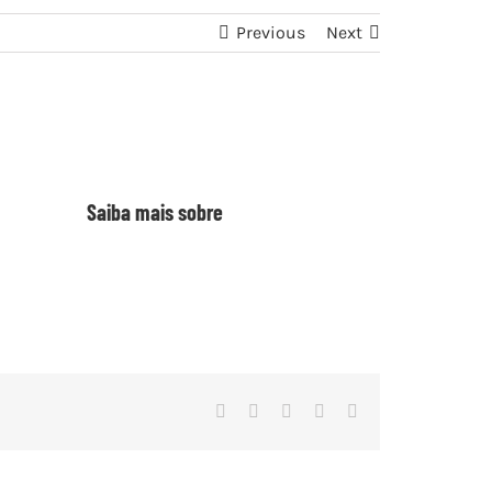
Previous
Next
Saiba mais sobre
Facebook
Twitter
Reddit
Tumblr
Email