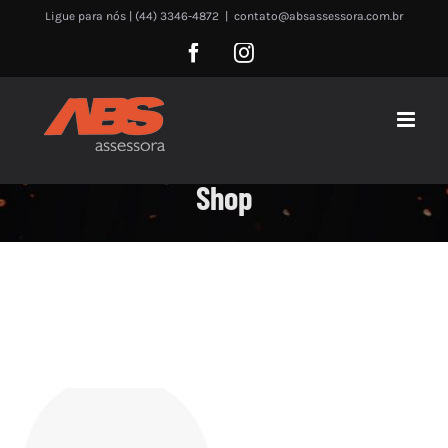
Skip
Ligue para nós | (44) 3346-4872
|
contato@absassessora.com.br
to
Facebook
Instagram
content
Shop