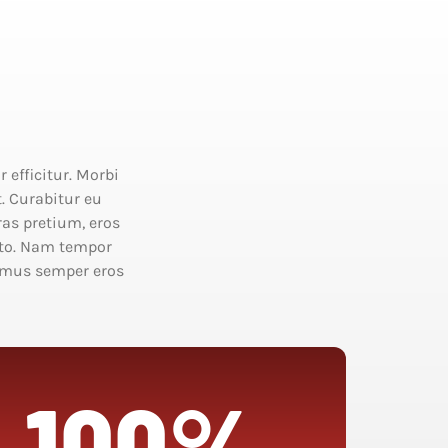
 efficitur. Morbi
t. Curabitur eu
ras pretium, eros
sto. Nam tempor
vamus semper eros
100%