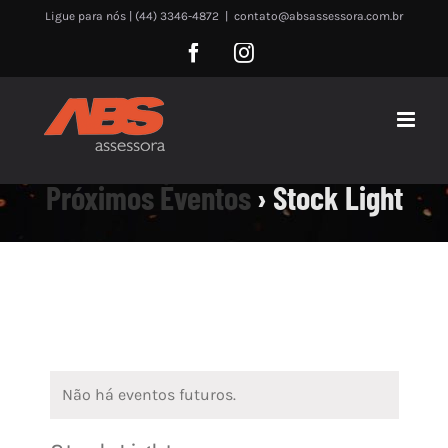
Skip
Ligue para nós | (44) 3346-4872
|
contato@absassessora.com.br
to
Facebook
Instagram
content
Próximos Eventos
› Stock Light
Não há eventos futuros.