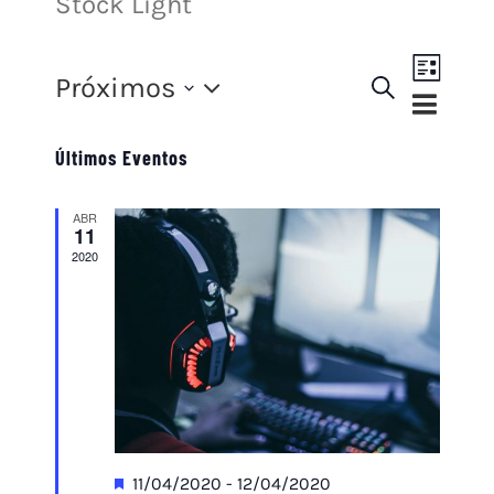
Stock Light
Navega
Próximos
Procurar
do
Lista
Pesquisa
eventos
Selecione
visual
e
Evento
Últimos Eventos
a
navegação
data.
ABR
de
11
2020
visuais
de
Eventos
Destacado
11/04/2020
-
12/04/2020