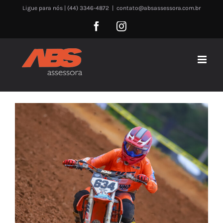
Skip
Ligue para nós | (44) 3346-4872
|
contato@absassessora.com.br
to
Facebook
Instagram
content