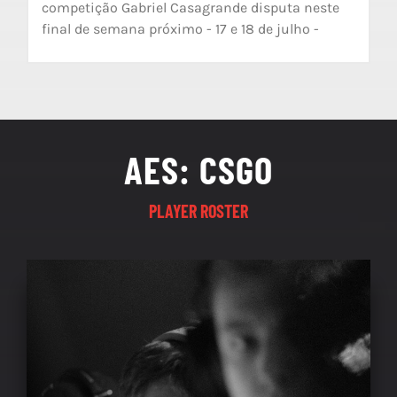
competição Gabriel Casagrande disputa neste
final de semana próximo - 17 e 18 de julho -
AES: CSGO
PLAYER ROSTER