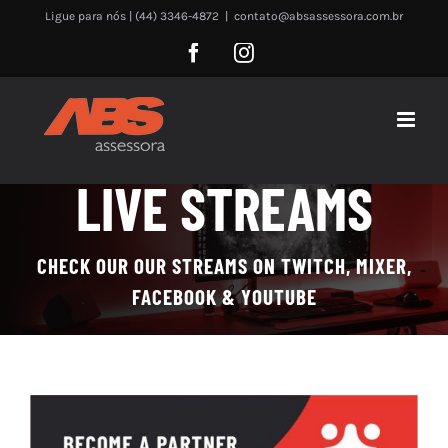
Skip
Ligue para nós | (44) 3346-4872
|
contato@absassessora.com.br
to
Facebook
Instagram
content
LIVE STREAMS
CHECK OUR OUR STREAMS ON TWITCH, MIXER,
FACEBOOK & YOUTUBE