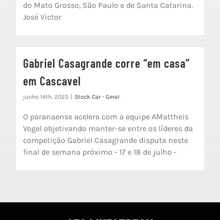
do Mato Grosso, São Paulo e de Santa Catarina.
José Victor
Gabriel Casagrande corre “em casa”
em Cascavel
junho 14th, 2023
|
Stock Car - Geral
O paranaense acelera com a equipe AMattheis
Vogel objetivando manter-se entre os líderes da
competição Gabriel Casagrande disputa neste
final de semana próximo - 17 e 18 de julho -